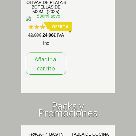
OLIVAR DE PLATA 6
BOTELLAS DE
500ML (2025)
OFERTA
(16)
El
El
42,00
€
24,00
€
IVA
precio
precio
Inc
original
actual
Añadir al
era:
es:
42,00€.
24,00€.
carrito
Packs y
Promociones
«PACK»
4 BAG IN
TABLA DE COCINA