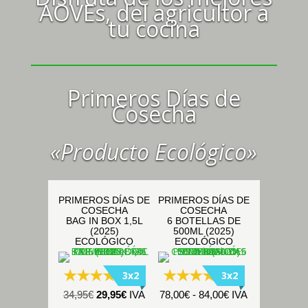
AOVEs, del agricultor a
tu cocina
Primeros Días de
Cosecha
«Producto Ecológico»
PRIMEROS DÍAS DE
PRIMEROS DÍAS DE
COSECHA
COSECHA
BAG IN BOX 1,5L
6 BOTELLAS DE
(2025)
500ML (2025)
ECOLÓGICO
ECOLÓGICO
3x2
3x2
(53)
(70)
El
El
Rango
34,95
€
29,95
€
IVA
78,00
€
-
84,00
€
IVA