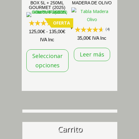
BOX 5L + 250ML
MADERA DE OLIVO
GOURMET (2025)
OFERTA
(38)
(4)
Rango
125,00
€
-
135,00
€
35,00
€
IVA Inc
de
IVA Inc
precios:
Leer más
Seleccionar
desde
125,00€
opciones
hasta
Este
135,00€
producto
tiene
múltiples
variantes.
Las
opciones
Carrito
se