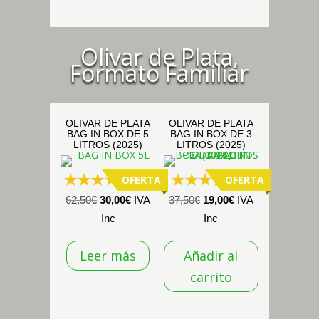
de
producto
Olivar de Plata,
Formato Familiar
OLIVAR DE PLATA
OLIVAR DE PLATA
BAG IN BOX DE 5
BAG IN BOX DE 3
LITROS (2025)
LITROS (2025)
OFERTA
OFERTA
(291)
(2)
El
El
El
El
62,50
€
30,00
€
IVA
37,50
€
19,00
€
IVA
precio
precio
precio
precio
Inc
Inc
original
actual
original
actual
Leer más
Añadir al
era:
es:
era:
es:
62,50€.
30,00€.
37,50€.
19,00€.
carrito