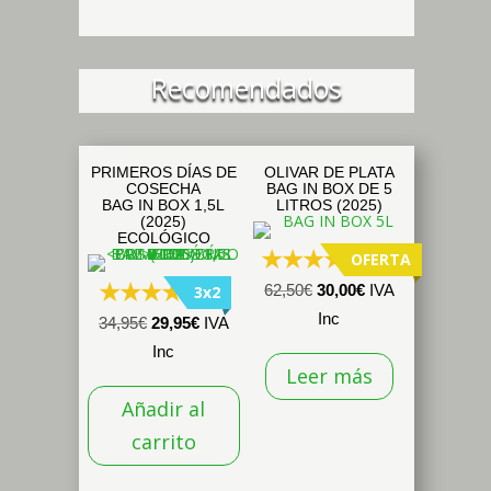
pueden
elegir
en
Recomendados
la
página
de
PRIMEROS DÍAS DE
OLIVAR DE PLATA
producto
COSECHA
BAG IN BOX DE 5
BAG IN BOX 1,5L
LITROS (2025)
(2025)
ECOLÓGICO
OFERTA
(291)
El
El
62,50
€
30,00
€
IVA
3x2
(53)
precio
precio
Inc
El
El
34,95
€
29,95
€
IVA
original
actual
precio
precio
Inc
Leer más
era:
es:
original
actual
62,50€.
30,00€.
Añadir al
era:
es:
34,95€.
29,95€.
carrito