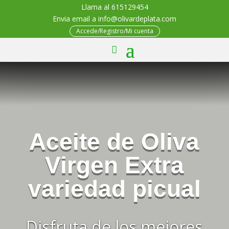
Llama al 615129454
Envia email a info@olivardeplata.com
Accede/Registro/Mi cuenta
Aceite de Oliva
Virgen Extra
variedad picual
Disfruta de los mejores