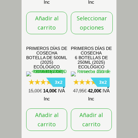
precio
precio
de
Inc
Inc
original
actual
precios:
Añadir al
Seleccionar
era:
es:
desde
34,95€.
29,95€.
78,00€
carrito
opciones
hasta
Este
84,00€
producto
PRIMEROS DÍAS DE
PRIMEROS DÍAS DE
COSECHA
COSECHA
tiene
BOTELLA DE 500ML
6 BOTELLAS DE
múltiples
(2025)
250ML (2025)
ECOLÓGICO
ECOLÓGICO
variantes.
Las
3x2
3x2
(16)
(26)
opciones
El
El
El
El
15,00
€
14,00
€
IVA
47,95
€
42,00
€
IVA
se
precio
precio
precio
precio
Inc
Inc
pueden
original
actual
original
actual
elegir
Añadir al
Añadir al
era:
es:
era:
es:
en
15,00€.
14,00€.
47,95€.
42,00€.
carrito
carrito
la
página