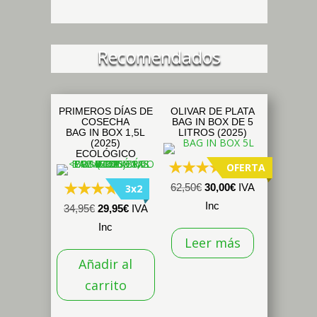
pueden
elegir
en
Recomendados
la
página
de
PRIMEROS DÍAS DE
OLIVAR DE PLATA
producto
COSECHA
BAG IN BOX DE 5
BAG IN BOX 1,5L
LITROS (2025)
(2025)
ECOLÓGICO
OFERTA
(291)
El
El
62,50
€
30,00
€
IVA
3x2
(53)
precio
precio
Inc
El
El
34,95
€
29,95
€
IVA
original
actual
precio
precio
Inc
Leer más
era:
es:
original
actual
62,50€.
30,00€.
Añadir al
era:
es:
34,95€.
29,95€.
carrito