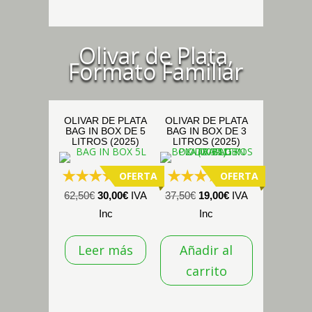
de
producto
Olivar de Plata,
Formato Familiar
OLIVAR DE PLATA
OLIVAR DE PLATA
BAG IN BOX DE 5
BAG IN BOX DE 3
LITROS (2025)
LITROS (2025)
OFERTA
OFERTA
(291)
(2)
El
El
El
El
62,50
€
30,00
€
IVA
37,50
€
19,00
€
IVA
precio
precio
precio
precio
Inc
Inc
original
actual
original
actual
Leer más
Añadir al
era:
es:
era:
es:
62,50€.
30,00€.
37,50€.
19,00€.
carrito