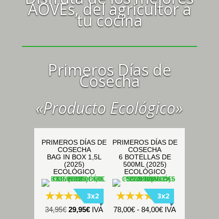
AOVEs, del agricultor a
tu cocina
Primeros Días de
Cosecha
«Producto Ecológico»
PRIMEROS DÍAS DE
PRIMEROS DÍAS DE
COSECHA
COSECHA
BAG IN BOX 1,5L
6 BOTELLAS DE
(2025)
500ML (2025)
ECOLÓGICO
ECOLÓGICO
3x2
3x2
(53)
(70)
El
El
Rango
34,95
€
29,95
€
IVA
78,00
€
-
84,00
€
IVA