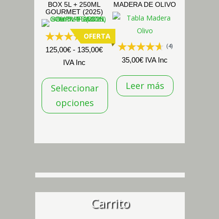
BOX 5L + 250ML
MADERA DE OLIVO
GOURMET (2025)
OFERTA
(38)
(4)
Rango
125,00
€
-
135,00
€
35,00
€
IVA Inc
de
IVA Inc
precios:
Leer más
Seleccionar
desde
125,00€
opciones
hasta
Este
135,00€
producto
tiene
múltiples
variantes.
Las
opciones
Carrito
se