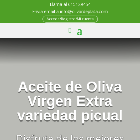
Llama al 615129454
Envia email a info@olivardeplata.com
Accede/Registro/Mi cuenta
Aceite de Oliva
Virgen Extra
variedad picual
Disfruta de los mejores