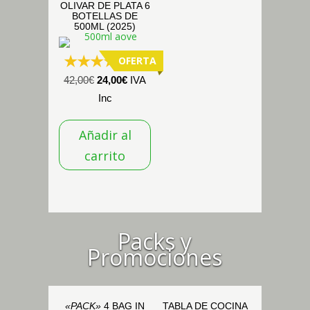
OLIVAR DE PLATA 6
BOTELLAS DE
500ML (2025)
OFERTA
(16)
El
El
42,00
€
24,00
€
IVA
precio
precio
Inc
original
actual
Añadir al
era:
es:
42,00€.
24,00€.
carrito
Packs y
Promociones
«PACK»
4 BAG IN
TABLA DE COCINA