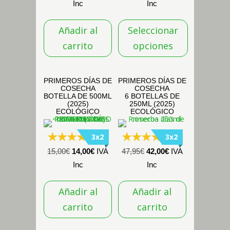
precio
precio
de
Inc
Inc
original
actual
precios:
Añadir al
Seleccionar
era:
es:
desde
34,95€.
29,95€.
78,00€
carrito
opciones
hasta
Este
84,00€
producto
PRIMEROS DÍAS DE
PRIMEROS DÍAS DE
COSECHA
COSECHA
tiene
BOTELLA DE 500ML
6 BOTELLAS DE
múltiples
(2025)
250ML (2025)
ECOLÓGICO
ECOLÓGICO
variantes.
Las
3x2
3x2
(16)
(26)
opciones
El
El
El
El
15,00
€
14,00
€
IVA
47,95
€
42,00
€
IVA
se
precio
precio
precio
precio
Inc
Inc
pueden
original
actual
original
actual
elegir
Añadir al
Añadir al
era:
es:
era:
es:
en
15,00€.
14,00€.
47,95€.
42,00€.
carrito
carrito
la
página