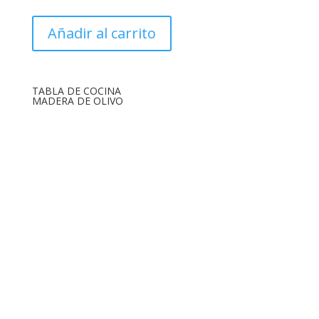
original
actual
era:
es:
Añadir al carrito
42,00€.
24,00€.
TABLA DE COCINA
MADERA DE OLIVO