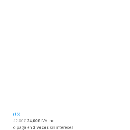
(16)
El
El
42,00
€
24,00
€
IVA Inc
precio
precio
o paga en
3 veces
sin intereses