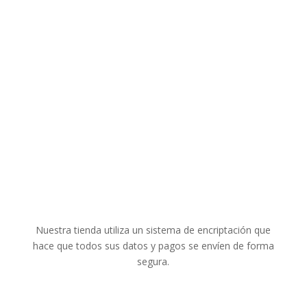
Entrega
Política de Cookies
Puntos de fidelidad
Pago seguro
Aviso legal y Protección de Datos
Condiciones generales
Pago Seguro
Nuestra tienda utiliza un sistema de encriptación que
hace que todos sus datos y pagos se envíen de forma
segura.