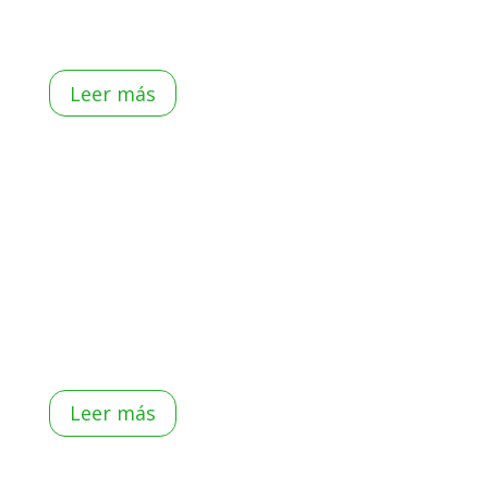
bag in box, como por ejemplo aquí, bag in box
Olivar...
Leer más
Como hacer
torrijas
Os enseñamos cómo hacemos nosotros las
torriijas Os vamos a enseñar cómo hacemos
nosotros las torrijas, un postre muy típico de
semana santa, pero también un desayuno
espectacular, completo y...
Leer más
OLIVAR Y