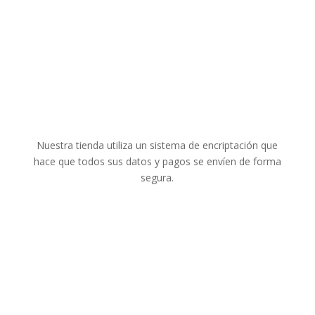
Pago seguro
Aviso legal y Protección de Datos
Condiciones generales
Pago Seguro
Nuestra tienda utiliza un sistema de encriptación que
hace que todos sus datos y pagos se envíen de forma
segura.