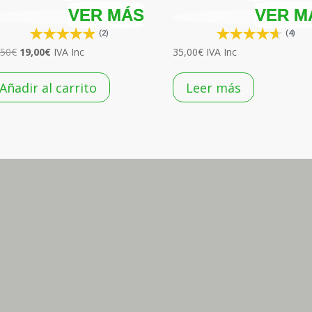
(2)
(4)
El
El
,50
€
19,00
€
IVA Inc
35,00
€
IVA Inc
precio
precio
original
actual
Añadir al carrito
Leer más
era:
es:
37,50€.
19,00€.