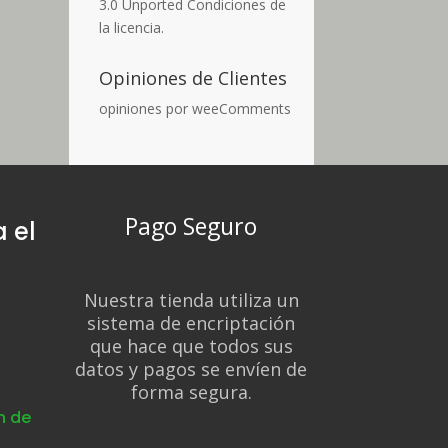
3.0 Unported
Condiciones de
la licencia
.
Opiniones de Clientes
opiniones por
weeComments
Pago Seguro
 el
Nuestra tienda utiliza un
sistema de encriptación
s
que hace que todos sus
d
datos y pagos se envíen de
forma segura.
n de