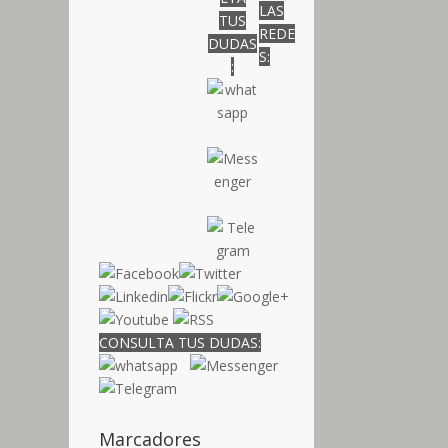
LAS
TUS
REDE
DUDAS
S:
:
CONSULTA TUS DUDAS:
Marcadores