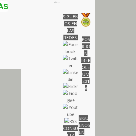
SIGUEN
OS EN
LAS
REDES:
POS
ICIO
N
IBER
OLE
UM
201
9
..
SIGU
ENOS
CONSU
EN
LTA