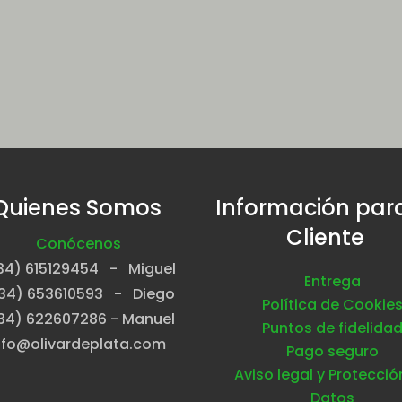
Quienes Somos
Información para
Cliente
Conócenos
34) 615129454 - Miguel
Entrega
34) 653610593 - Diego
Política de Cookie
34) 622607286 - Manuel
Puntos de fidelida
nfo@olivardeplata.com
Pago seguro
Aviso legal y Protecció
Datos