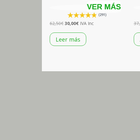
(291)
El
El
62,50
€
30,00
€
IVA Inc
37
precio
precio
original
actual
Leer más
era:
es:
62,50€.
30,00€.