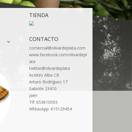
TIENDA
CONTACTO
comercial@olivardeplata.com
www.facebook.com/olivardepl
ata
twitter@olivardeplata
Aceites Alba CB
Arturo Rodríguez 17
Sabiote 23410
Jaén
Tlf: 653610593
WhtasApp: 615129454