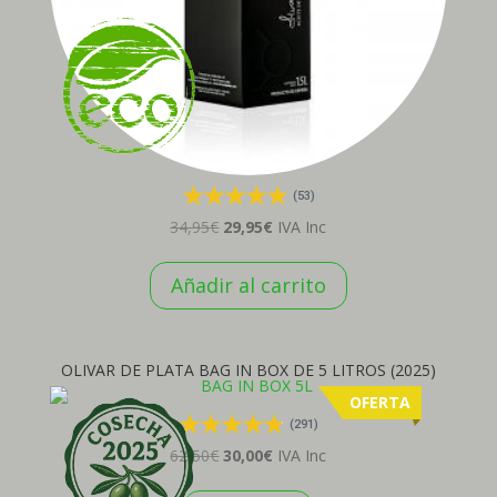
(53)
El
El
34,95
€
29,95
€
IVA Inc
precio
precio
Añadir al carrito
original
actual
era:
es:
34,95€.
29,95€.
OLIVAR DE PLATA BAG IN BOX DE 5 LITROS (2025)
OFERTA
(291)
El
El
62,50
€
30,00
€
IVA Inc
precio
precio