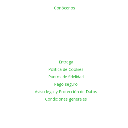
Conócenos
(+34) 615129454 - Miguel
(+34) 653610593 - Diego
(+34) 622607286 - Manuel
info@olivardeplata.com
Información para el Cliente
Entrega
Política de Cookies
Puntos de fidelidad
Pago seguro
Aviso legal y Protección de Datos
Condiciones generales
Pago Seguro