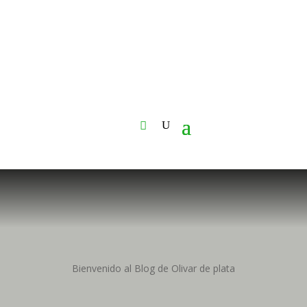
Llama al 615129454
Envia email a info@olivardeplata.com
Accede/Registro/Mi cuenta
Bienvenido al Blog de Olivar de plata