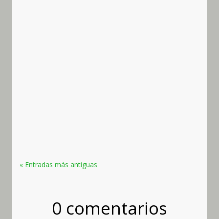
Diego Almazán Barrero
A lo largo de la historia de la agricultura el cuidado
del suelo es algo que va implícito en la misma
agricultura, hasta el punto de que labrador y
agricultor son básicamente lo mismo. Por tanto el
cuidado del suelo se ha realizado desde siempre
en el olivar, y las...
« Entradas más antiguas
0 comentarios