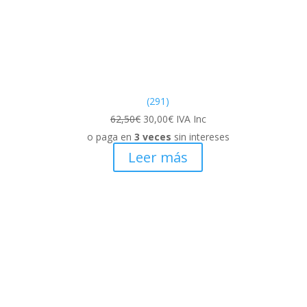
(291)
El
El
62,50
€
30,00
€
IVA Inc
precio
precio
o paga en
3 veces
sin intereses
original
actual
Leer más
era:
es:
62,50€.
30,00€.