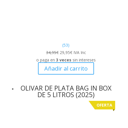
(53)
El
El
34,95
€
29,95
€
IVA Inc
precio
precio
o paga en
3 veces
sin intereses
original
actual
Añadir al carrito
era:
es:
34,95€.
29,95€.
OLIVAR DE PLATA BAG IN BOX
DE 5 LITROS (2025)
OFERTA