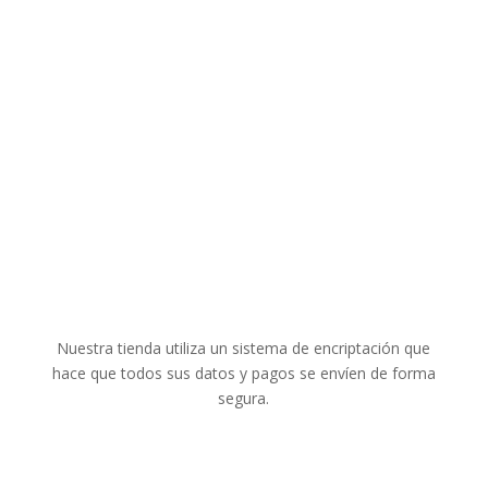
Entrega
Política de Cookies
Puntos de fidelidad
Pago seguro
Aviso legal y Protección de Datos
Condiciones generales
Pago Seguro
Nuestra tienda utiliza un sistema de encriptación que
hace que todos sus datos y pagos se envíen de forma
segura.