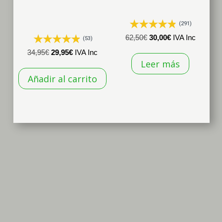
(291)
El
El
62,50
€
30,00
€
IVA Inc
(53)
precio
precio
El
El
34,95
€
29,95
€
IVA Inc
Leer más
original
actual
precio
precio
era:
es:
Añadir al carrito
original
actual
62,50€.
30,00€.
era:
es:
34,95€.
29,95€.