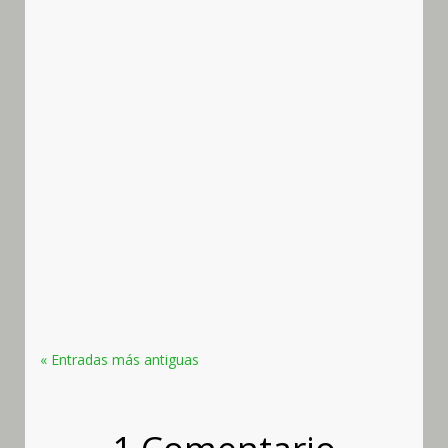
Diego Almazán Barrero
A lo largo de la historia de la agricultura el cuidado
del suelo es algo que va implícito en la misma
agricultura, hasta el punto de que labrador y
agricultor son básicamente lo mismo. Por tanto el
cuidado del suelo se ha realizado desde siempre
en el olivar, y las...
« Entradas más antiguas