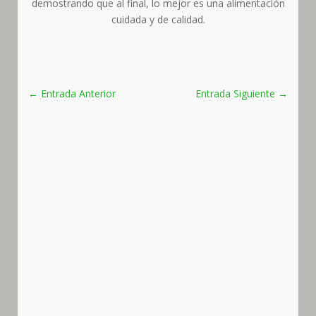
demostrando que al final, lo mejor es una alimentación
cuidada y de calidad.
←
Entrada Anterior
Entrada Siguiente
→
Diego Almazán Barrero
Muy buenas a todos, como os digo en el vídeo
contentísimos porque tenemos la segunda mejor
nota de la guía Iberoleum en nuestra categoría.
Como os he explicado en otras ocasiones la guía
Iberoleum es una especie de guía Parker pero
para los aceites de oliva vírgenes...