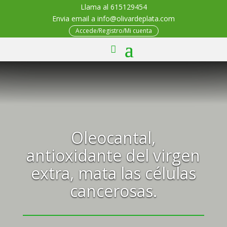
Llama al 615129454
Envia email a info@olivardeplata.com
Accede/Registro/Mi cuenta
Oleocantal,
antioxidante del virgen
extra, mata las células
cancerosas.