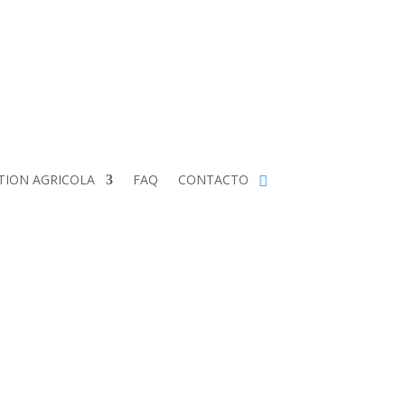
cede/Registro/Mi cuenta
TION AGRICOLA
FAQ
CONTACTO
DUDAS