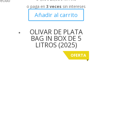
recido
precio
precio
o paga en
3 veces
sin intereses
original
actual
Añadir al carrito
era:
es:
34,95€.
29,95€.
OLIVAR DE PLATA
BAG IN BOX DE 5
LITROS (2025)
OFERTA