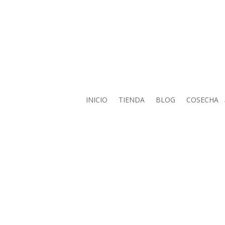
Llama al 615129454
INICIO
TIENDA
BLOG
COSECHA