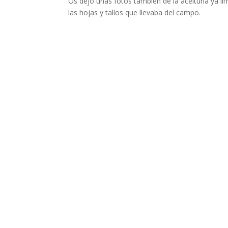
Os dejo unas fotos también de la aceituna ya l
las hojas y tallos que llevaba del campo.