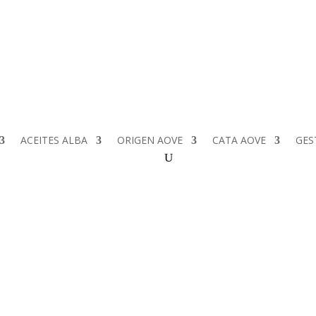
Envia email a info@olivardeplata.com
Ac
ACEITES ALBA
ORIGEN AOVE
CATA AOVE
GES
SIGUENOS O CONSULTA TUS 