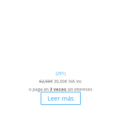
(291)
El
El
62,50
€
30,00
€
IVA Inc
precio
precio
o paga en
3 veces
sin intereses
original
actual
Leer más
era:
es:
62,50€.
30,00€.